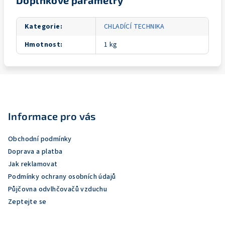
Doplňkové parametry
Kategorie
:
CHLADÍCÍ TECHNIKA
Hmotnost
:
1 kg
Z
á
p
Informace pro vás
a
Obchodní podmínky
t
Doprava a platba
í
Jak reklamovat
Podmínky ochrany osobních údajů
Půjčovna odvlhčovačů vzduchu
Zeptejte se