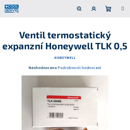
Přejít
na
obsah
Nákupní
Hledat
Přihlášení
Ventil termostatický
košík
expanzní Honeywell TLK 0,5
HONEYWELL
Průměrné
Neohodnoceno
Podrobnosti hodnocení
hodnocení
produktu
je
0,0
z
5
hvězdiček.