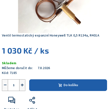
Ventil termostatický expanzní Honeywell TLK 0,5 R134a, R401A
1 030 Kč
/ ks
Měrná
Skladem
cena:
Můžeme doručit do:
7.8.2026
Kód:
7185
−
+
Do košíku