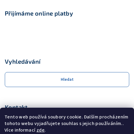
Přijímáme online platby
Vyhledávání
Hledat
Kontakt
Tento web používá soubory cookie. Dalším procházením
obchod
@
coolservis.cz
tohoto webu vyjadřujete souhlas s jejich používáním..
+420608231000
Více informací
zde
.