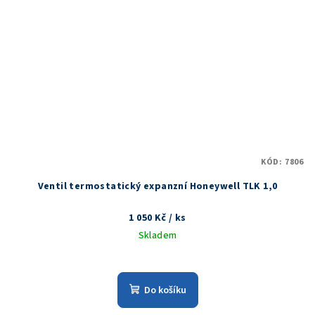
KÓD:
7806
Ventil termostatický expanzní Honeywell TLK 1,0
1 050 Kč
/ ks
Skladem
Do košíku