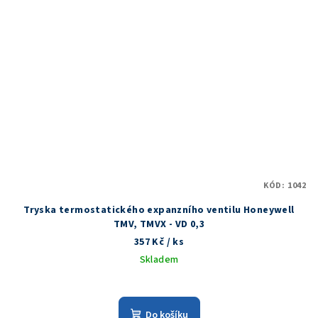
KÓD:
1042
Tryska termostatického expanzního ventilu Honeywell
TMV, TMVX - VD 0,3
357 Kč
/ ks
Skladem
Do košíku