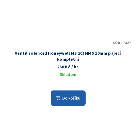
KÓD:
7327
Ventil solenoid Honeywell MS 103MMS 10mm pájecí
kompletní
750 Kč
/ ks
Skladem
Do košíku