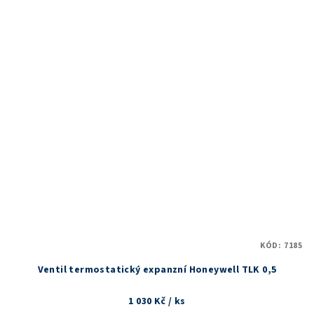
KÓD:
7185
Ventil termostatický expanzní Honeywell TLK 0,5
1 030 Kč
/ ks