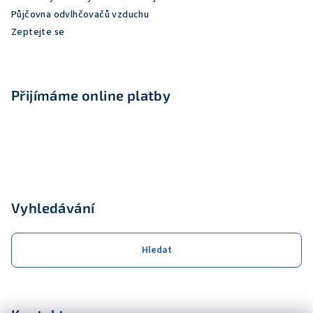
v
Půjčovna odvlhčovačů vzduchu
ý
Zeptejte se
p
i
s
u
Přijímáme online platby
Vyhledávání
Hledat