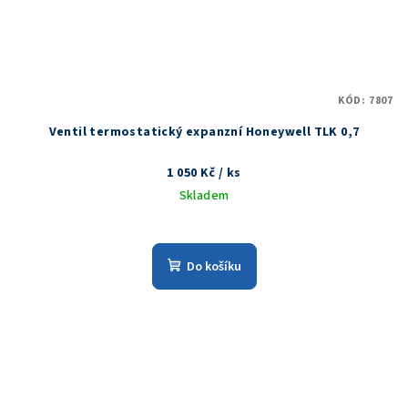
KÓD:
7807
Ventil termostatický expanzní Honeywell TLK 0,7
1 050 Kč
/ ks
Skladem
Do košíku