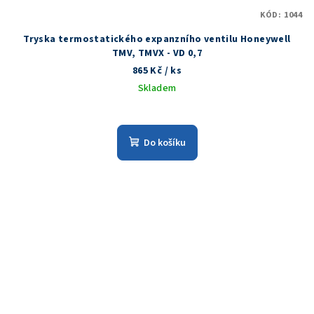
KÓD:
1044
Tryska termostatického expanzního ventilu Honeywell
TMV, TMVX - VD 0,7
865 Kč
/ ks
Skladem
Do košíku