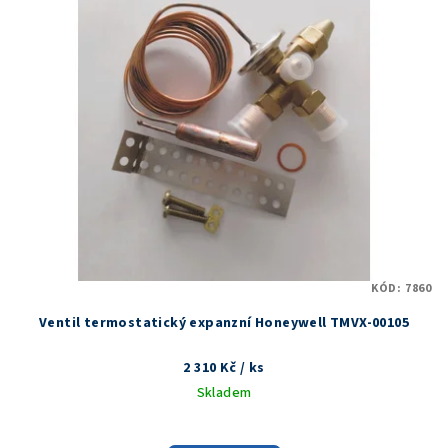
r
p
o
i
d
s
u
p
k
r
t
o
ů
d
u
k
t
KÓD:
7860
ů
Ventil termostatický expanzní Honeywell TMVX-00105
2 310 Kč
/ ks
Skladem