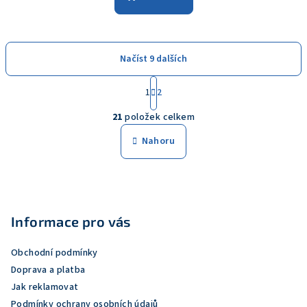
Načíst 9 dalších
S
1
2
t
O
r
21
položek celkem
á
v
n
l
Nahoru
k
á
o
d
v
Z
a
á
n
á
c
í
í
p
Informace pro vás
p
a
r
Obchodní podmínky
t
v
Doprava a platba
í
k
Jak reklamovat
y
Podmínky ochrany osobních údajů