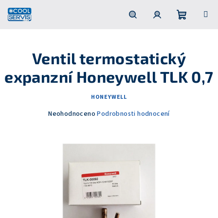
Přejít
na
obsah
Nákupní
Hledat
Přihlášení
Ventil termostatický
košík
expanzní Honeywell TLK 0,7
HONEYWELL
Průměrné
Neohodnoceno
Podrobnosti hodnocení
hodnocení
produktu
je
0,0
z
5
hvězdiček.