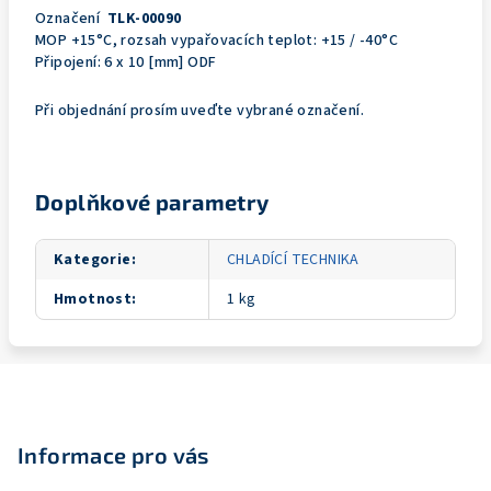
Označení
TLK-00090
MOP +15°C, rozsah vypařovacích teplot: +15 / -40°C
Připojení: 6 x 10 [mm] ODF
Při objednání prosím uveďte vybrané označení.
Doplňkové parametry
Kategorie
:
CHLADÍCÍ TECHNIKA
Hmotnost
:
1 kg
Z
á
p
Informace pro vás
a