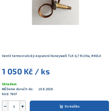
Ventil termostatický expanzní Honeywell TLK 0,7 R134a, R401A
1 050 Kč
/ ks
Měrná
Skladem
cena:
Můžeme doručit do:
10.8.2026
Kód:
7807
−
+
Do košíku